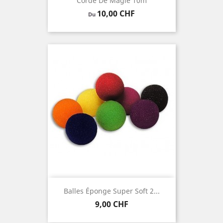
Corde De Magie 10m
Prix
10,00 CHF
Du
Balles Éponge Super Soft 2...
Prix
9,00 CHF